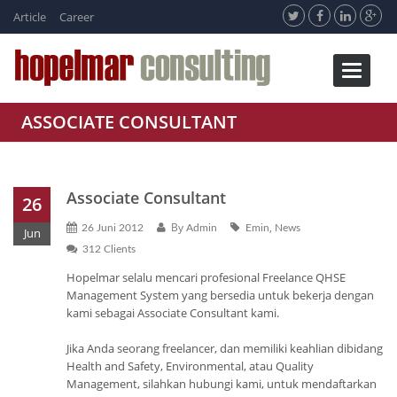
Article
Career
Toggle
navigati
ASSOCIATE CONSULTANT
Associate Consultant
26
By
,
26 Juni 2012
Admin
Emin
News
Jun
312 Clients
Hopelmar selalu mencari profesional Freelance QHSE
Management System yang bersedia untuk bekerja dengan
kami sebagai Associate Consultant kami.
Jika Anda seorang freelancer, dan memiliki keahlian dibidang
Health and Safety, Environmental, atau Quality
Management, silahkan hubungi kami, untuk mendaftarkan